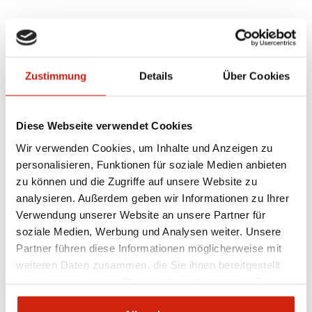
Kommentieren
Zustimmung
Details
Über Cookies
Diese Webseite verwendet Cookies
Wir verwenden Cookies, um Inhalte und Anzeigen zu
personalisieren, Funktionen für soziale Medien anbieten
zu können und die Zugriffe auf unsere Website zu
analysieren. Außerdem geben wir Informationen zu Ihrer
Search
Verwendung unserer Website an unsere Partner für
this
soziale Medien, Werbung und Analysen weiter. Unsere
website
Partner führen diese Informationen möglicherweise mit
Neueste Kommentare
weiteren Daten zusammen, die Sie ihnen bereitgestellt
haben oder die sie im Rahmen Ihrer Nutzung der Dienste
Archiv
gesammelt haben.