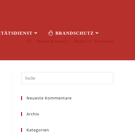
ITÄTSDIENST
BRANDSCHUTZ
>
Quizzes & Surveys
>
Modul 11 – Prävention
Search
this
website
Neueste Kommentare
Archiv
Kategorien