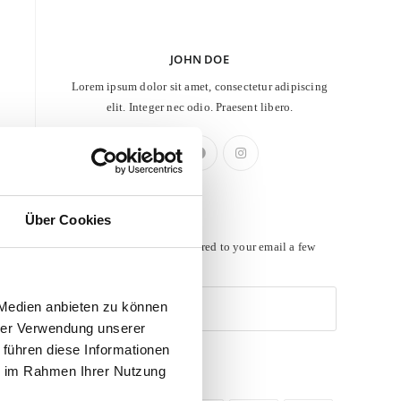
JOHN DOE
Lorem ipsum dolor sit amet, consectetur adipiscing
elit. Integer nec odio. Praesent libero.
Newsletter
Über Cookies
Get all latest content delivered to your email a few
times a month.
 Medien anbieten zu können
hrer Verwendung unserer
 führen diese Informationen
ie im Rahmen Ihrer Nutzung
Follow Us