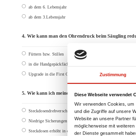
ab dem 6. Lebensjahr
ab dem 3.Lebensjahr
4.
Wie kann man den Ohrendruck beim Säugling redu
Füttern bzw. Stillen
in die Handgepäckfächer ablegen
Upgrade in die First Class
Zustimmung
5.
Wie kann ich meine Steckdosen vor Kindern schüt
Diese Webseite verwendet 
Wir verwenden Cookies, um I
Steckdosendrehverschluss in die Steckdose einbauen
und die Zugriffe auf unsere 
Website an unsere Partner fü
Niedrige Sicherungen installieren
möglicherweise mit weiteren
Steckdosen erhöht in der Wand installieren, ca. 60cm über
der Dienste gesammelt habe