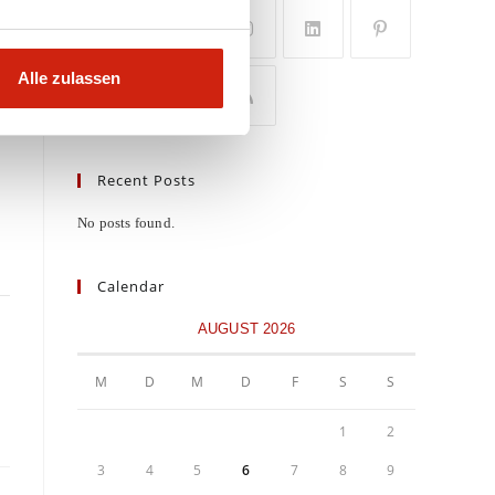
Alle zulassen
Recent Posts
No posts found.
Calendar
AUGUST 2026
M
D
M
D
F
S
S
1
2
3
4
5
6
7
8
9