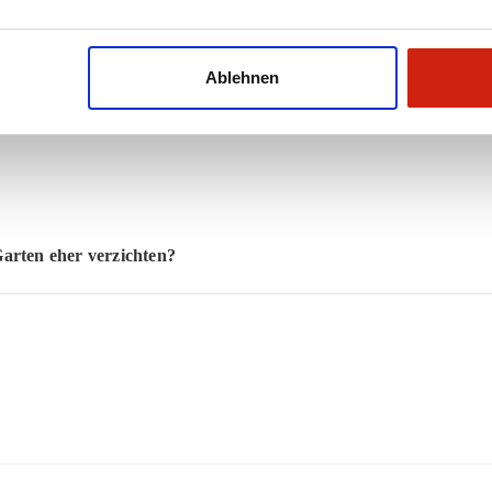
 die Sicherheit für Kleinkinder zu erhöhen?
Ablehnen
Garten eher verzichten?