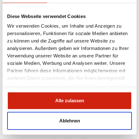
Kategorien
Diese Webseite verwendet Cookies
Keine Kategorien
Wir verwenden Cookies, um Inhalte und Anzeigen zu
personalisieren, Funktionen für soziale Medien anbieten
Meta
zu können und die Zugriffe auf unsere Website zu
analysieren. Außerdem geben wir Informationen zu Ihrer
Anmelden
Verwendung unserer Website an unsere Partner für
Eintrags-Feed
soziale Medien, Werbung und Analysen weiter. Unsere
Kommentar-Feed
Partner führen diese Informationen möglicherweise mit
WordPress.org
weiteren Daten zusammen, die Sie ihnen bereitgestellt
haben oder die sie im Rahmen Ihrer Nutzung der Dienste
About Me
gesammelt haben.
Alle zulassen
JOHN DOE
Ablehnen
Lorem ipsum dolor sit amet, consectetur adipiscing elit. Integer nec
odio. Praesent libero.