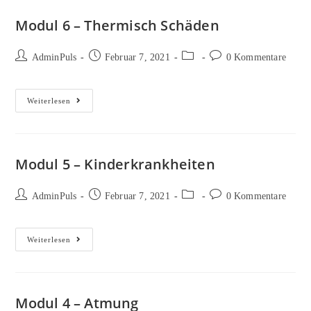
Modul 6 – Thermisch Schäden
Beitrags-
Beitrag
Beitrags-
Beitrags-
AdminPuls
Februar 7, 2021
0 Kommentare
Autor:
veröffentlicht:
Kategorie:
Kommentare:
Modul
Weiterlesen
6
–
Thermisch
Schäden
Modul 5 – Kinderkrankheiten
Beitrags-
Beitrag
Beitrags-
Beitrags-
AdminPuls
Februar 7, 2021
0 Kommentare
Autor:
veröffentlicht:
Kategorie:
Kommentare:
Modul
Weiterlesen
5
–
Kinderkrankheiten
Modul 4 – Atmung