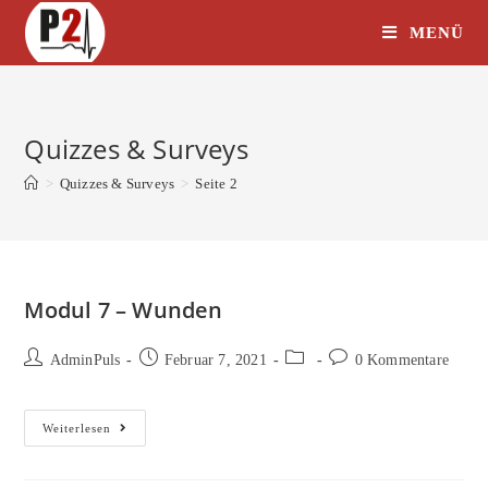
Zum
MENÜ
Inhalt
springen
Quizzes & Surveys
>
Quizzes & Surveys
>
Seite 2
Modul 7 – Wunden
Beitrags-
Beitrag
Beitrags-
Beitrags-
AdminPuls
Februar 7, 2021
0 Kommentare
Autor:
veröffentlicht:
Kategorie:
Kommentare:
Modul
Weiterlesen
7
–
Wunden