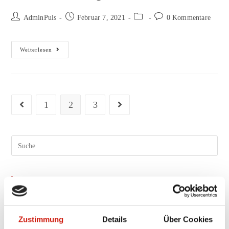
Beitrags-
Beitrag
Beitrags-
Beitrags-
AdminPuls
Februar 7, 2021
0 Kommentare
Autor:
veröffentlicht:
Kategorie:
Kommentare:
Modul
Weiterlesen
4
–
Atmung
1
2
3
Gehe zur vorherigen Seite
Gehe zur nächsten Seite
Search
this
website
Neueste Kommentare
Archiv
Zustimmung
Details
Über Cookies