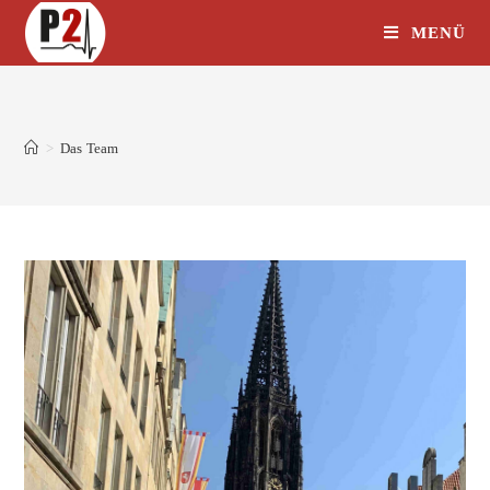
MENÜ
>
Das Team